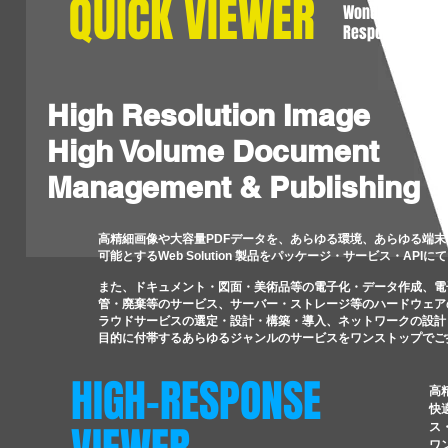
QUICK VIEWER
Wonderful
Respons !
High Resolution Image
High Volume Document
Management & Publishing
高精細画像や大容量PDFデータを、あらゆる環境、あらゆる端
可能とするWeb Solution 製品をパッケージ・サービス・API
また、ドキュメント・図面・美術品等の電子化・データ作成、電
管・廃棄等のサービス、サーバー・ストレージ等のハードウェア
ラウドサービスの選定・設計・構築・導入、ネットワークの設計
目的に付帯するあらゆるジャンルのサービスをワンストップでご
HIGH-RESPONSE
高
快
ス
ワ