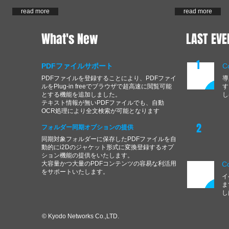
read more
read more
What's New
LAST EVE
1
PDFファイルサポート
C
PDFファイルを登録することにより、PDFファイ
導
ルをPlug-in freeでブラウザで超高速に閲覧可能
す
とする機能を追加しました。
​
​テキスト情報が無いPDFファイルでも、自動
OCR処理により全文検索が可能となります
2
フォルダー同期オプションの提供
同期対象フォルダーに保存したPDFファイルを自
動的にi2Dのジャケット形式に変換登録するオプ
ション機能の提供をいたします。
​大容量かつ大量のPDFコンテンツの容易な利活用
C
をサポートいたします。
イ
ま
​
© Kyodo Networks Co.,LTD.